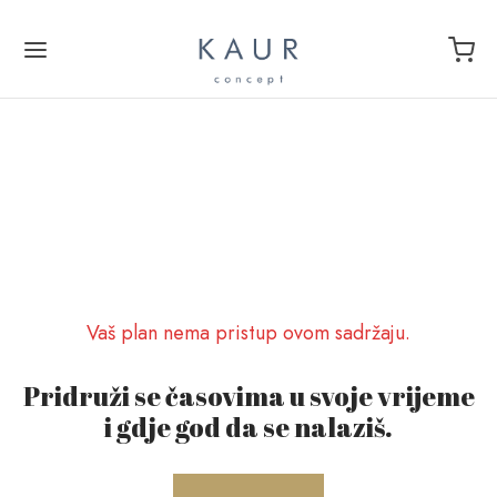
Back
Y MOVE IZAZOV
Vaš plan nema pristup ovom sadržaju.
 Move – prijava
Pridruži se časovima u svoje vrijeme
y Move Izazov
i gdje god da se nalaziš.