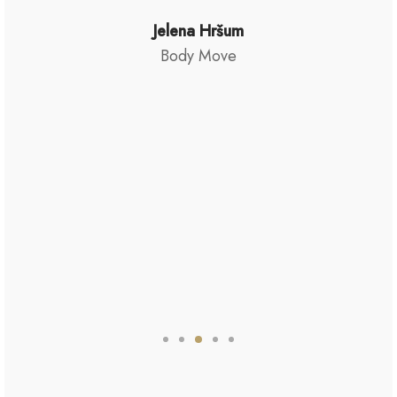
transformacije i promjene koji
prolazite kroz podrzavajuce
okruzenje, bez obzira koliko ste u tom
trenutku spremni da se prepustite
samom izazovu. Najbolji poklon koji
sebi mozete da date.
Maina Sakic
Body Move