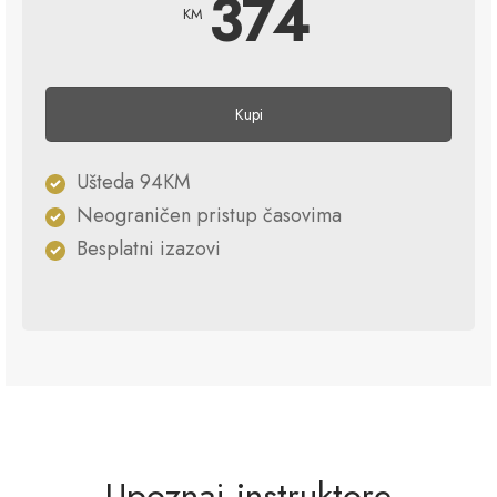
374
KM
Kupi
Ušteda 94KM
Neograničen pristup časovima
Besplatni izazovi
Upoznaj instruktore