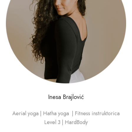
Inesa Brajlović
Aerial yoga | Hatha yoga | Fitness instruktorica
Level 3 | HardBody