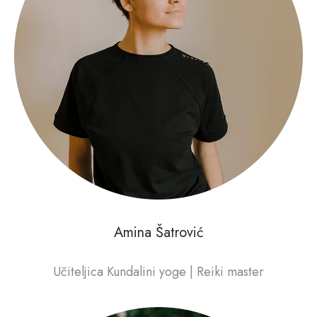
Amina Šatrović
Učiteljica Kundalini yoge | Reiki master