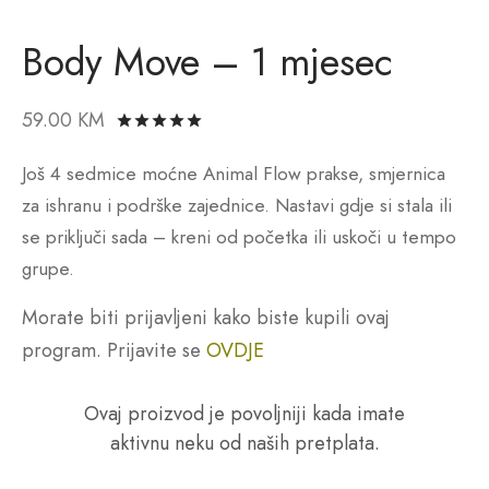
Body Move – 1 mjesec
59.00
KM
Rated
out of 5 based on
5
customer r
Još 4 sedmice moćne Animal Flow prakse, smjernica
za ishranu i podrške zajednice. Nastavi gdje si stala ili
se priključi sada – kreni od početka ili uskoči u tempo
grupe.
Morate biti prijavljeni kako biste kupili ovaj
program. Prijavite se
OVDJE
Ovaj proizvod je povoljniji kada imate
aktivnu neku od naših pretplata.