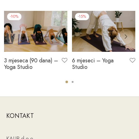
-
10
%
-
15
%
3 mjeseca (90 dana) –
6 mjeseci – Yoga
Yoga Studio
Studio
KONTAKT
KAUR d.o.o.