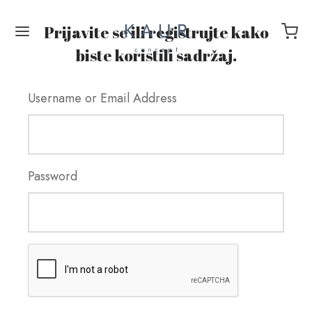
Prijavite se ili registrujte kako
biste koristili sadržaj.
Username or Email Address
Back
Y MOVE IZAZOV
Password
 Move – prijava
y Move Izazov